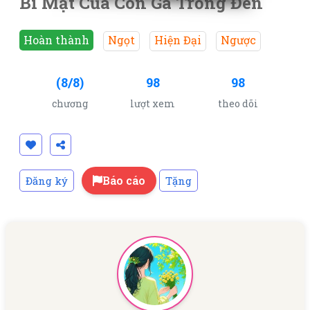
Bí Mật Của Con Gà Trống Đen
Hoàn thành
Ngọt
Hiện Đại
Ngược
(8/8)
98
98
chương
lượt xem
theo dõi
Báo cáo
Đăng ký
Tặng