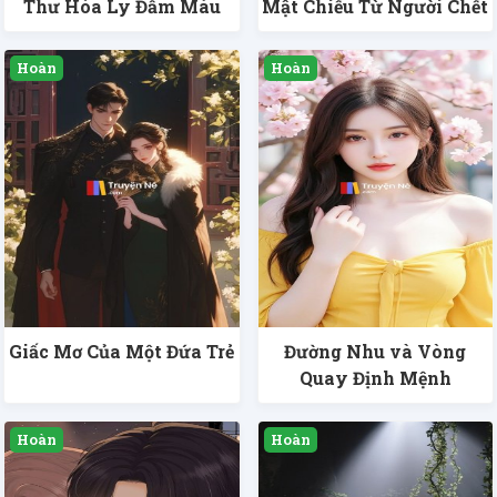
Thư Hòa Ly Đẫm Máu
Mật Chiếu Từ Người Chết
Giấc Mơ Của Một Đứa Trẻ
Đường Nhu và Vòng
Quay Định Mệnh