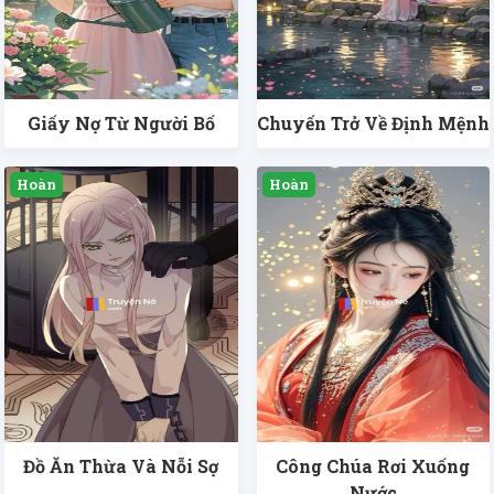
Giấy Nợ Từ Người Bố
Chuyến Trở Về Định Mệnh
Đồ Ăn Thừa Và Nỗi Sợ
Công Chúa Rơi Xuống
Nước