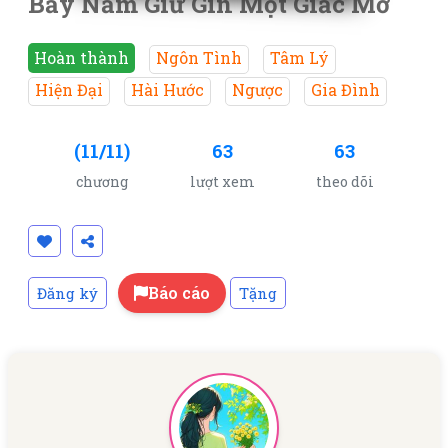
Bảy Năm Giữ Gìn Một Giấc Mơ
Hoàn thành
Ngôn Tình
Tâm Lý
Hiện Đại
Hài Hước
Ngược
Gia Đình
(11/11)
63
63
chương
lượt xem
theo dõi
Báo cáo
Đăng ký
Tặng