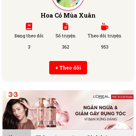
Hoa Cỏ Mùa Xuân
Đang theo dõi
Số truyện
Theo dõi truyện
3
362
953
+ Theo dõi