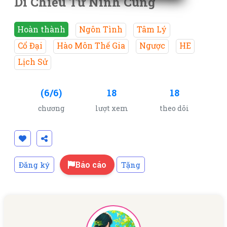
Di Chiếu Từ Ninh Cung
Hoàn thành
Ngôn Tình
Tâm Lý
Cổ Đại
Hào Môn Thế Gia
Ngược
HE
Lịch Sử
(6/6)
18
18
chương
lượt xem
theo dõi
Báo cáo
Đăng ký
Tặng