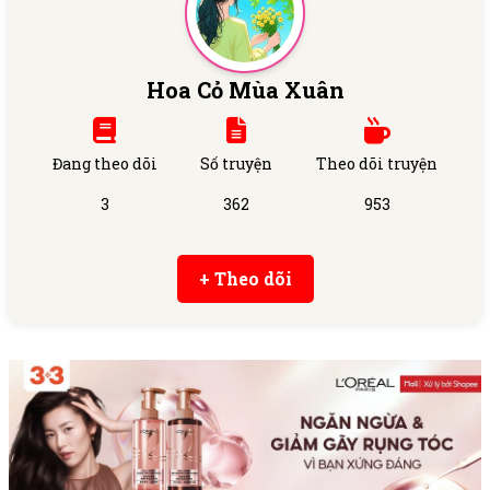
Hoa Cỏ Mùa Xuân
Đang theo dõi
Số truyện
Theo dõi truyện
3
362
953
+ Theo dõi