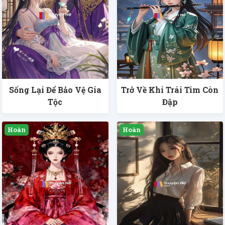
Sống Lại Để Bảo Vệ Gia
Trở Về Khi Trái Tim Còn
Tộc
Đập