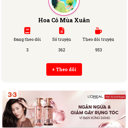
Hoa Cỏ Mùa Xuân
Đang theo dõi
Số truyện
Theo dõi truyện
3
362
953
+ Theo dõi