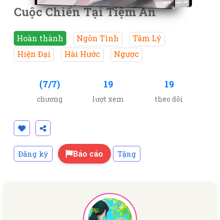
Cuộc Chiến Tại Tiệm Ăn
Hoàn thành
Ngôn Tình
Tâm Lý
Hiện Đại
Hài Hước
Ngược
(7/7)
19
19
chương
lượt xem
theo dõi
Báo cáo
Đăng ký
Tặng