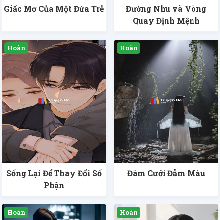
Giấc Mơ Của Một Đứa Trẻ
Đường Nhu và Vòng
Quay Định Mệnh
Sống Lại Để Thay Đổi Số
Đám Cưới Đẫm Máu
Phận