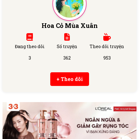
Hoa Cỏ Mùa Xuân
Đang theo dõi
Số truyện
Theo dõi truyện
3
362
953
+ Theo dõi