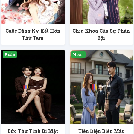
Cuộc Đăng Ký Kết Hôn
Chìa Khóa Của Sự Phản
Thứ Tám
Bội
Bức Thư Tình Bí Mật
Tiền Điện Biến Mất