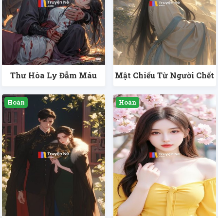
Thư Hòa Ly Đẫm Máu
Mật Chiếu Từ Người Chết