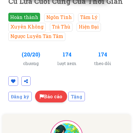
Cú Lừa Cuối Cùng Của Thời Gian
Hoàn thành
Ngôn Tình
Tâm Lý
Xuyên Không
Trả Thù
Hiện Đại
Ngược Luyến Tàn Tâm
(20/20)
174
174
chương
lượt xem
theo dõi
Báo cáo
Đăng ký
Tặng