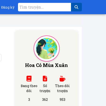
Đăng ký
Hoa Cỏ Mùa Xuân
Đang theo
Số
Theo dõi
dõi
truyện
truyện
3
362
953