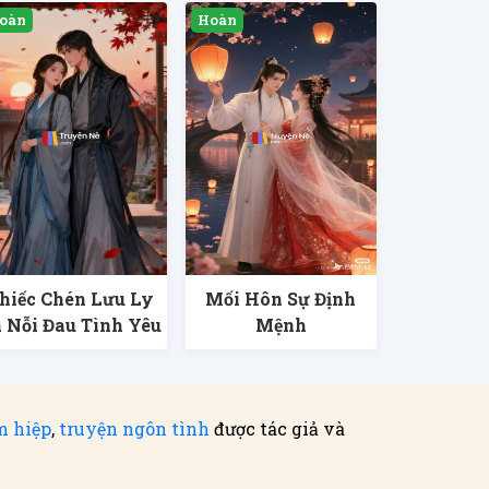
hiếc Chén Lưu Ly
Mối Hôn Sự Định
 Nỗi Đau Tình Yêu
Mệnh
m hiệp
,
truyện ngôn tình
được tác giả và