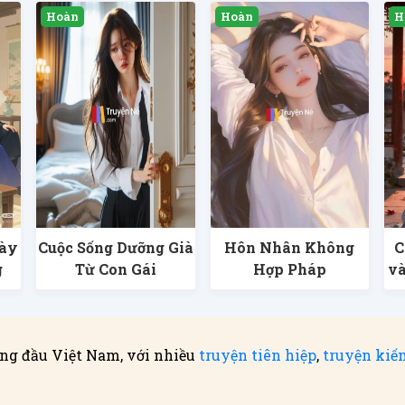
Này
Cuộc Sống Dưỡng Già
Hôn Nhân Không
C
g
Từ Con Gái
Hợp Pháp
và
ng đầu Việt Nam, với nhiều
truyện tiên hiệp
,
truyện kiế