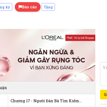
Báo cáo
ng ký
Tặng
luận
G
Chương 17 - Người Đàn Bà Tìm Kiếm An Nghỉ