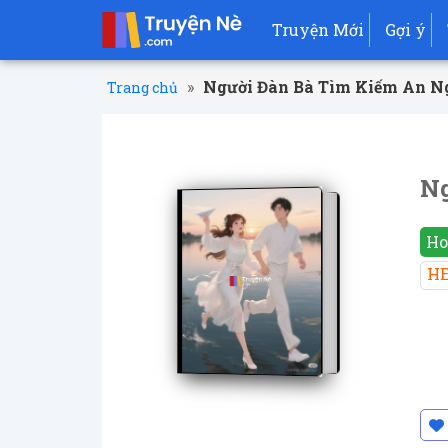
Truyện Mới
Gợi ý
»
Người Đàn Bà Tìm Kiếm An N
Trang chủ
Ng
Ho
H