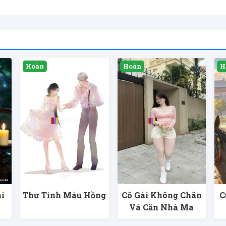
i
Thư Tình Màu Hồng
Cô Gái Không Chân
C
Và Căn Nhà Ma