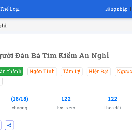
Thể Loại
|
Đăng nhập
ghỉ
ười Đàn Bà Tìm Kiếm An Nghỉ
àn thành
Ngôn Tình
Tâm Lý
Hiện Đại
Ngược
E
(18/18)
122
122
chương
lượt xem
theo dõi