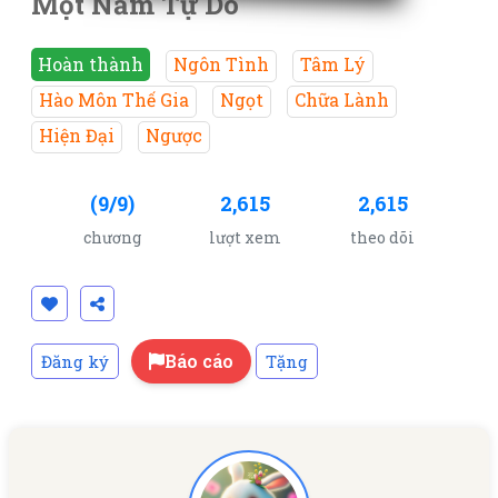
Một Năm Tự Do
Hoàn thành
Ngôn Tình
Tâm Lý
Hào Môn Thế Gia
Ngọt
Chữa Lành
Hiện Đại
Ngược
(9/9)
2,615
2,615
chương
lượt xem
theo dõi
Báo cáo
Đăng ký
Tặng