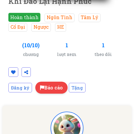
Khi Đào Lại Hạnh Phúc
Hoàn thành
Ngôn Tình
Tâm Lý
Cổ Đại
Ngược
HE
(10/10)
1
1
chương
lượt xem
theo dõi
Báo cáo
Đăng ký
Tặng