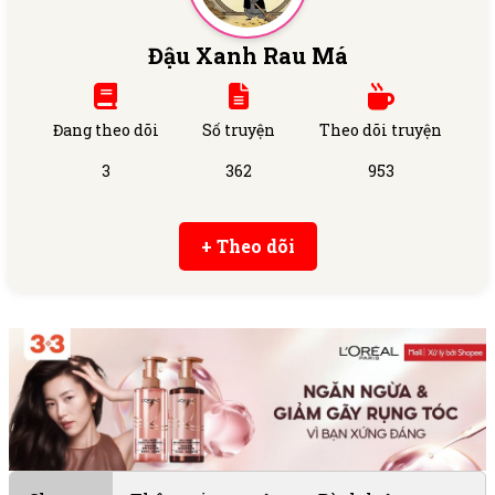
Đậu Xanh Rau Má
Đang theo dõi
Số truyện
Theo dõi truyện
3
362
953
+ Theo dõi