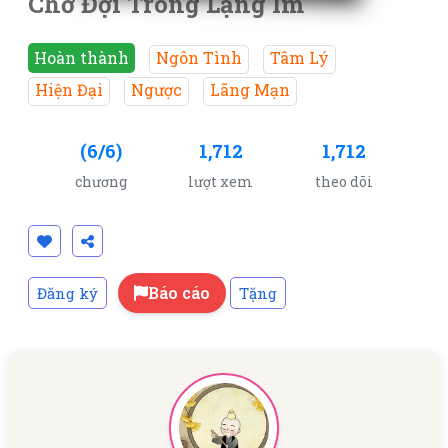
Chờ Đợi Trong Lặng Im
Hoàn thành
Ngôn Tình
Tâm Lý
Hiện Đại
Ngược
Lãng Mạn
(6/6)
1,712
1,712
chương
lượt xem
theo dõi
Báo cáo
Đăng ký
Tặng