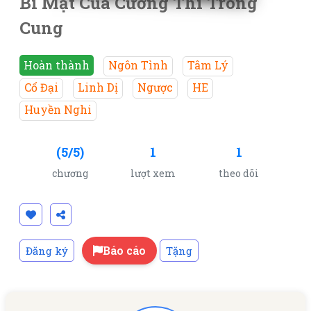
Bí Mật Của Cương Thi Trong
Cung
Hoàn thành
Ngôn Tình
Tâm Lý
Cổ Đại
Linh Dị
Ngược
HE
Huyền Nghi
(5/5)
1
1
chương
lượt xem
theo dõi
Báo cáo
Đăng ký
Tặng