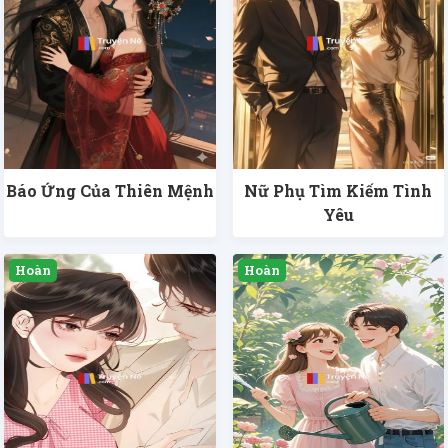
Báo Ứng Của Thiên Mệnh
Nữ Phụ Tìm Kiếm Tình
Yêu