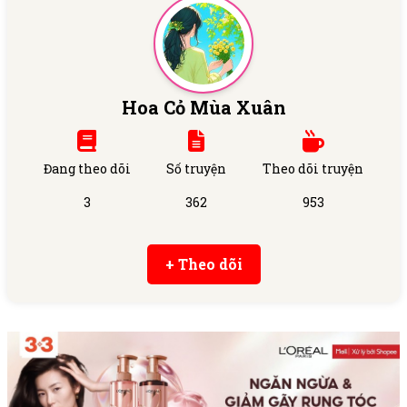
Hoa Cỏ Mùa Xuân
Đang theo dõi
Số truyện
Theo dõi truyện
3
362
953
+ Theo dõi