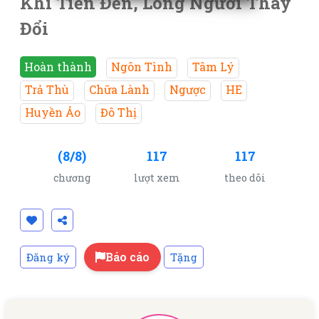
Khi Tiền Đến, Lòng Người Thay
Đổi
Hoàn thành
Ngôn Tình
Tâm Lý
Trả Thù
Chữa Lành
Ngược
HE
Huyền Ảo
Đô Thị
(8/8)
117
117
chương
lượt xem
theo dõi
Báo cáo
Đăng ký
Tặng