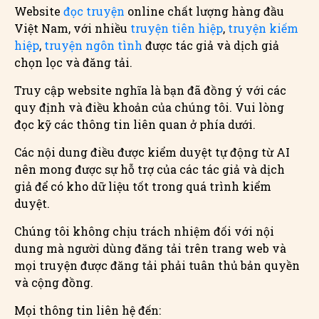
Website
đọc truyện
online chất lượng hàng đầu
Việt Nam, với nhiều
truyện tiên hiệp
,
truyện kiếm
hiệp
,
truyện ngôn tình
được tác giả và dịch giả
chọn lọc và đăng tải.
Truy cập website nghĩa là bạn đã đồng ý với các
quy định và điều khoản của chúng tôi. Vui lòng
đọc kỹ các thông tin liên quan ở phía dưới.
Các nội dung điều được kiểm duyệt tự động từ AI
nên mong được sự hỗ trợ của các tác giả và dịch
giả để có kho dữ liệu tốt trong quá trình kiểm
duyệt.
Chúng tôi không chịu trách nhiệm đối với nội
dung mà người dùng đăng tải trên trang web và
mọi truyện được đăng tải phải tuân thủ bản quyền
và cộng đồng.
Mọi thông tin liên hệ đến: