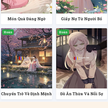
Món Quà Đáng Ngờ
Giấy Nợ Từ Người Bố
Chuyến Trở Về Định Mệnh
Đồ Ăn Thừa Và Nỗi Sợ