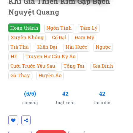
Khi Giả Thiên Kim Gặp Bạch
Nguyệt Quang
Hoàn thành
Ngôn Tình
Tâm Lý
Xuyên Không
Cổ Đại
Đam Mỹ
Trả Thù
Hiện Đại
Hài Hước
Ngược
HE
Truyện Hư Cấu Kỳ Ảo
Cưới Trước Yêu Sau
Tổng Tài
Gia Đình
Gả Thay
Huyền Ảo
(5/5)
42
42
chương
lượt xem
theo dõi