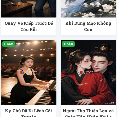
Quay Về Kiếp Trước Để
Khi Dung Mạo Không
Cứu Rỗi
Còn
Ký Chủ Đã Đi Lệch Cốt
Người Thợ Thiến Lợn và
Truyện
Cuộc Hôn Nhân Kỳ Lạ