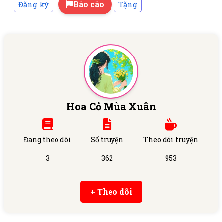
Báo cáo
Đăng ký
Tặng
Hoa Cỏ Mùa Xuân
Đang theo dõi
Số truyện
Theo dõi truyện
3
362
953
+ Theo dõi