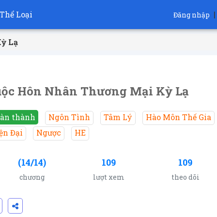
Thể Loại
|
Đăng nhập
ỳ Lạ
ộc Hôn Nhân Thương Mại Kỳ Lạ
àn thành
Ngôn Tình
Tâm Lý
Hào Môn Thế Gia
ện Đại
Ngược
HE
(14/14)
109
109
chương
lượt xem
theo dõi