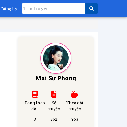
Đăng ký
Mai Sư Phong
Đang theo
Số
Theo dõi
dõi
truyện
truyện
3
362
953