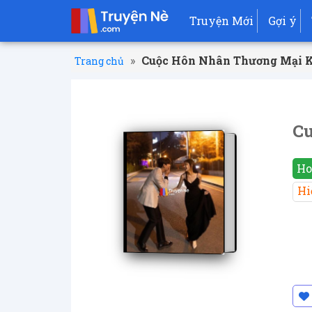
Truyện Mới
Gợi ý
»
Cuộc Hôn Nhân Thương Mại K
Trang chủ
Cu
Ho
Hi