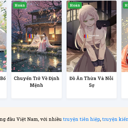
 Bố
Chuyến Trở Về Định
Đồ Ăn Thừa Và Nỗi
Mệnh
Sợ
ng đầu Việt Nam, với nhiều
truyện tiên hiệp
,
truyện kiế