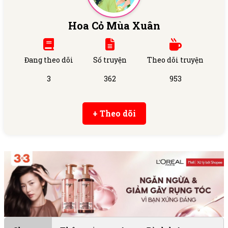
Hoa Cỏ Mùa Xuân
Đang theo dõi
Số truyện
Theo dõi truyện
3
362
953
+ Theo dõi