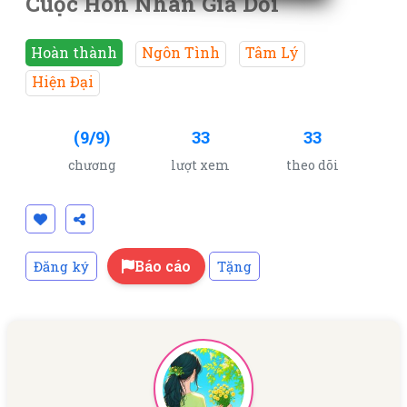
Cuộc Hôn Nhân Giả Dối
Hoàn thành
Ngôn Tình
Tâm Lý
Hiện Đại
(9/9)
33
33
chương
lượt xem
theo dõi
Báo cáo
Đăng ký
Tặng