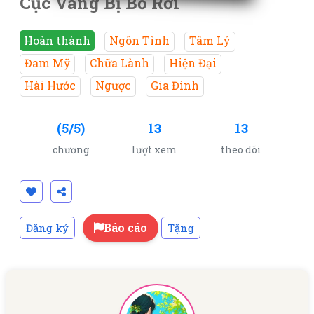
Cục Vàng Bị Bỏ Rơi
Hoàn thành
Ngôn Tình
Tâm Lý
Đam Mỹ
Chữa Lành
Hiện Đại
Hài Hước
Ngược
Gia Đình
(5/5)
13
13
chương
lượt xem
theo dõi
Báo cáo
Đăng ký
Tặng