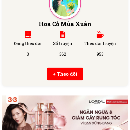
Hoa Cỏ Mùa Xuân
Đang theo dõi
Số truyện
Theo dõi truyện
3
362
953
+ Theo dõi