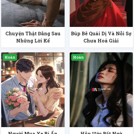
Chuyện Thật Đằng Sau
Búp Bê Quái Dị Và Nỗi Sợ
Những Lời Kể
Chưa Hoá Giải
Người Mua Xe Bí Ẩn
Hôn Ước Bất Ngờ