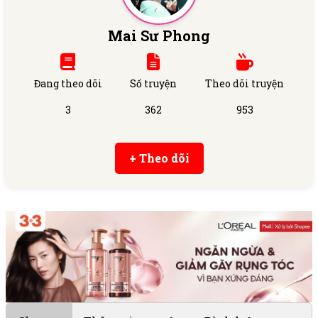
Mai Sư Phong
Đang theo dõi
Số truyện
Theo dõi truyện
3
362
953
+ Theo dõi