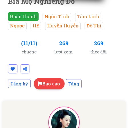
Bia Mộ Nghiêng Đổ
Hoàn thành
Ngôn Tình
Tâm Linh
Ngược
HE
Huyền Huyễn
Đô Thị
(11/11)
269
269
chương
lượt xem
theo dõi
Báo cáo
Đăng ký
Tặng