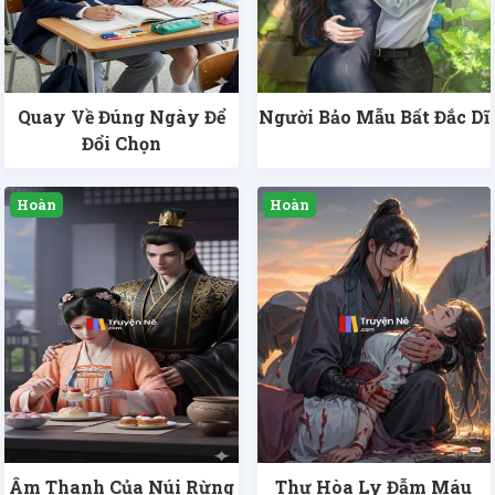
Quay Về Đúng Ngày Để
Người Bảo Mẫu Bất Đắc Dĩ
Đổi Chọn
Âm Thanh Của Núi Rừng
Thư Hòa Ly Đẫm Máu