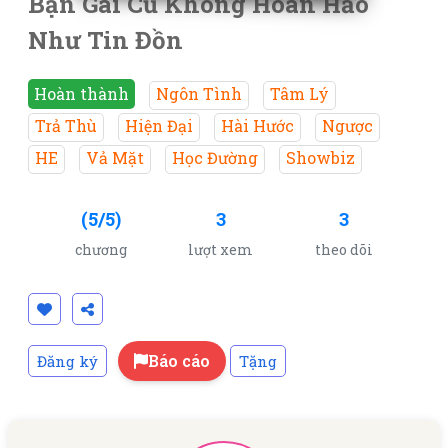
Bạn Gái Cũ Không Hoàn Hảo
Như Tin Đồn
Hoàn thành
Ngôn Tình
Tâm Lý
Trả Thù
Hiện Đại
Hài Hước
Ngược
HE
Vả Mặt
Học Đường
Showbiz
(5/5)
3
3
chương
lượt xem
theo dõi
Báo cáo
Đăng ký
Tặng