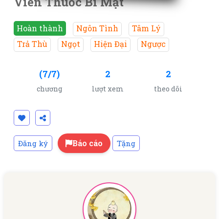
Viên Thuốc Bí Mật
Hoàn thành
Ngôn Tình
Tâm Lý
Trả Thù
Ngọt
Hiện Đại
Ngược
(7/7)
2
2
chương
lượt xem
theo dõi
Báo cáo
Đăng ký
Tặng