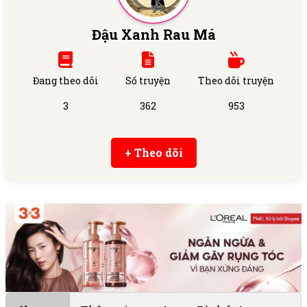
Đậu Xanh Rau Má
Đang theo dõi
Số truyện
Theo dõi truyện
3
362
953
+ Theo dõi