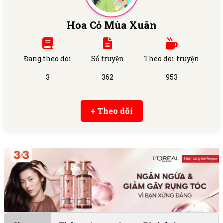
Hoa Cỏ Mùa Xuân
Đang theo dõi
Số truyện
Theo dõi truyện
3
362
953
+ Theo dõi