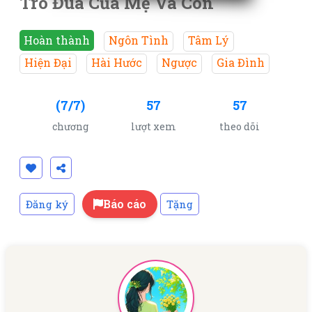
Trò Đùa Của Mẹ Và Con
Hoàn thành
Ngôn Tình
Tâm Lý
Hiện Đại
Hài Hước
Ngược
Gia Đình
(7/7)
57
57
chương
lượt xem
theo dõi
Báo cáo
Đăng ký
Tặng