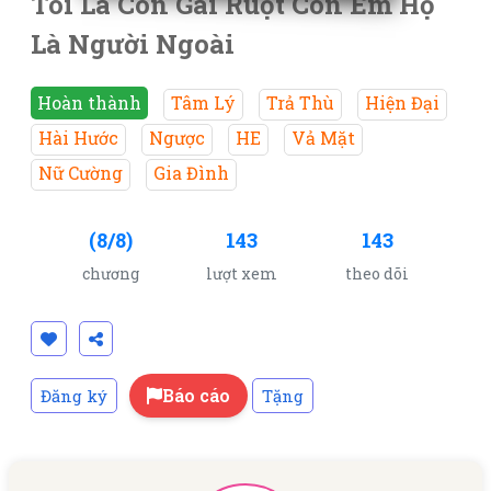
Tôi Là Con Gái Ruột Còn Em Họ
Là Người Ngoài
Hoàn thành
Tâm Lý
Trả Thù
Hiện Đại
Hài Hước
Ngược
HE
Vả Mặt
Nữ Cường
Gia Đình
(8/8)
143
143
chương
lượt xem
theo dõi
Báo cáo
Đăng ký
Tặng