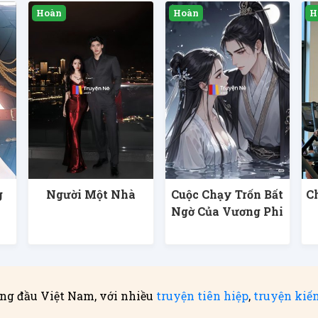
g
Người Một Nhà
Cuộc Chạy Trốn Bất
C
Ngờ Của Vương Phi
ng đầu Việt Nam, với nhiều
truyện tiên hiệp
,
truyện kiế