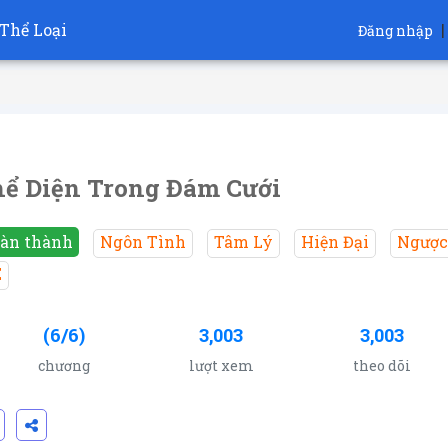
Thể Loại
|
Đăng nhập
ể Diện Trong Đám Cưới
àn thành
Ngôn Tình
Tâm Lý
Hiện Đại
Ngược
E
(6/6)
3,003
3,003
chương
lượt xem
theo dõi