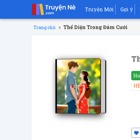
Truyện Mới
Gợi ý
»
Thể Diện Trong Đám Cưới
Trang chủ
Th
Ho
H