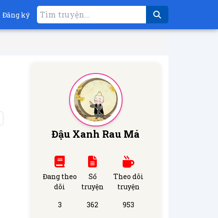
Đăng ký
Đậu Xanh Rau Má
Đang theo
Số
Theo dõi
dõi
truyện
truyện
3
362
953