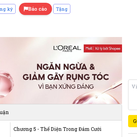
Báo cáo
ng ký
Tặng
luận
G
Chương 5 - Thể Diện Trong Đám Cưới