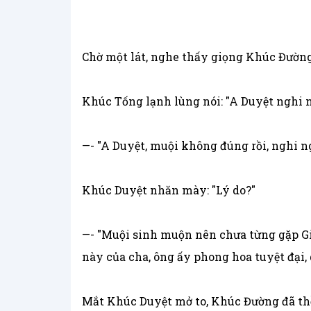
Chờ một lát, nghe thấy giọng Khúc Đường: 
Khúc Tống lạnh lùng nói: "A Duyệt nghi ng
—- "A Duyệt, muội không đúng rồi, nghi n
Khúc Duyệt nhăn mày: "Lý do?"
—- "Muội sinh muộn nên chưa từng gặp Gi
này của cha, ông ấy phong hoa tuyệt đại,
Mắt Khúc Duyệt mở to, Khúc Đường đã thề 