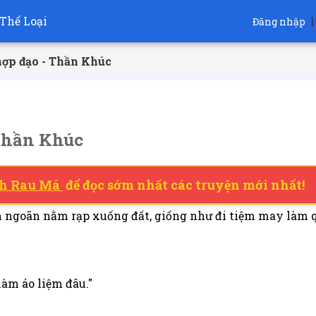
Thể Loại
|
Đăng nhập
hợp đạo - Thần Khúc
 Thần Khúc
h Rau Má
để đọc sớm nhất các truyện mới nhất!
 ngoãn nằm rạp xuống đất, giống như đi tiệm may làm q
làm áo liệm đâu."