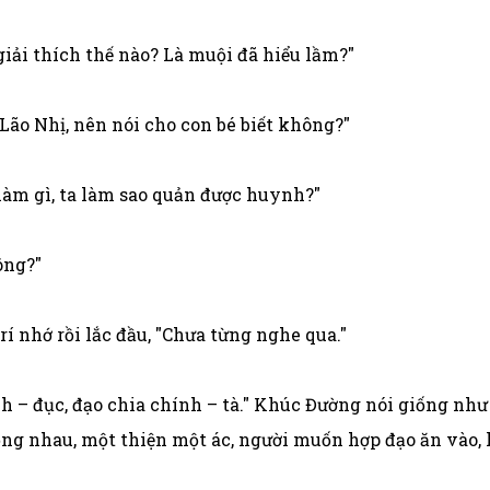
iải thích thế nào? Là muội đã hiểu lầm?"
 "Lão Nhị, nên nói cho con bé biết không?"
làm gì, ta làm sao quản được huynh?"
ông?"
rí nhớ rồi lắc đầu, "Chưa từng nghe qua."
h – đục, đạo chia chính – tà." Khúc Đường nói giống như
iống nhau, một thiện một ác, người muốn hợp đạo ăn vào