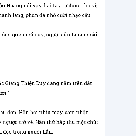
ửu Hoang nói vậy, hai tay tự động thu về
 hành lang, phun đá nhỏ cười nhạo cậu.
hông quen nơi này, ngươi dẫn ta ra ngoài
hấc Giang Thiện Duy đang nằm trên đất
ơi."
đau đớn. Hắn hơi nhíu mày, cảm nhận
y ngược trở về. Hắn thử hấp thu một chút
í độc trong người hắn.