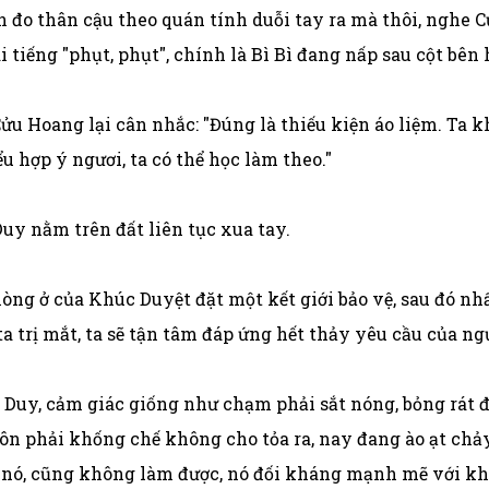
 đo thân cậu theo quán tính duỗi tay ra mà thôi, nghe C
 tiếng "phụt, phụt", chính là Bì Bì đang nấp sau cột bên
 Hoang lại cân nhắc: "Đúng là thiếu kiện áo liệm. Ta k
 hợp ý ngươi, ta có thể học làm theo."
Duy nằm trên đất liên tục xua tay.
òng ở của Khúc Duyệt đặt một kết giới bảo vệ, sau đó n
 trị mắt, ta sẽ tận tâm đáp ứng hết thảy yêu cầu của ngư
Duy, cảm giác giống như chạm phải sắt nóng, bỏng rát 
ôn phải khống chế không cho tỏa ra, nay đang ào ạt chả
i nó, cũng không làm được, nó đối kháng mạnh mẽ với kh