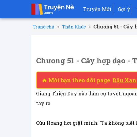
Truyện Mới
Gợi ý
»
»
Chương 51 - Cây 
Trang chủ
Thần Khúc
Chương 51 - Cây hợp đạo -
🔥 Mời bạn theo dõi page
Đậu Xan
Giang Thiện Duy nào dám cự tuyệt, ngoan
tay ra.
Cửu Hoang hơi giật mình: "Ta không biết 