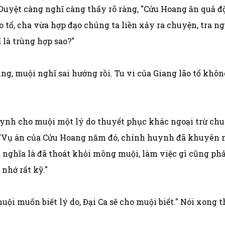
 Duyệt càng nghĩ càng thấy rõ ràng, "Cửu Hoang ăn quả đ
lão tổ, cha vừa hợp đạo chúng ta liền xảy ra chuyện, tra 
 là trùng hợp sao?"
ng, muội nghĩ sai hướng rồi. Tu vi của Giang lão tổ khô
ynh cho muội một lý do thuyết phục khác ngoại trừ chuy
 "Vụ án của Cửu Hoang năm đó, chính huynh đã khuyên m
 nghĩa là đã thoát khỏi mông muội, làm việc gì cũng ph
nhớ rất kỹ."
ội muốn biết lý do, Đại Ca sẽ cho muội biết." Nói xong t