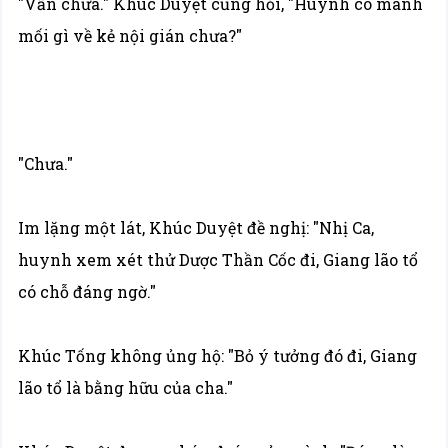
"Vẫn chưa." Khúc Duyệt cũng hỏi, "Huynh có manh
mối gì về kẻ nội gián chưa?"
"Chưa."
Im lặng một lát, Khúc Duyệt đề nghị: "Nhị Ca,
huynh xem xét thử Dược Thần Cốc đi, Giang lão tổ
có chỗ đáng ngờ."
Khúc Tống không ủng hộ: "Bỏ ý tưởng đó đi, Giang
lão tổ là bằng hữu của cha."