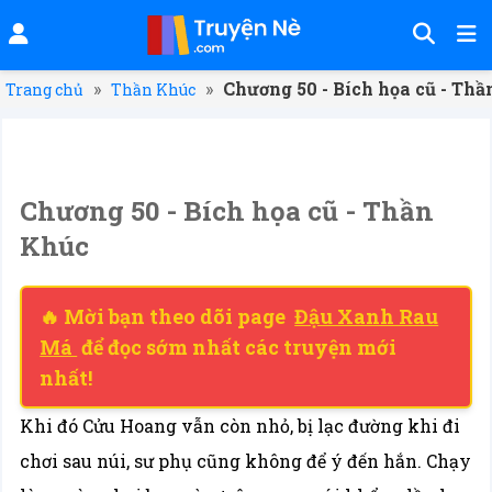
»
»
Chương 50 - Bích họa cũ - Th
Trang chủ
Thần Khúc
Chương 50 - Bích họa cũ - Thần
Khúc
🔥 Mời bạn theo dõi page
Đậu Xanh Rau
Má
để đọc sớm nhất các truyện mới
nhất!
Khi đó Cửu Hoang vẫn còn nhỏ, bị lạc đường khi đi
chơi sau núi, sư phụ cũng không để ý đến hắn. Chạy