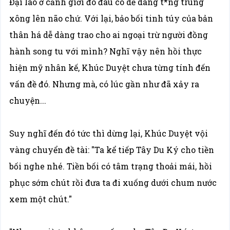
Đại lão ở cảnh giới đó đâu có dễ dàng t*ng trùng
xông lên não chứ. Với lại, bảo bối tinh túy của bản
thân há dễ dàng trao cho ai ngoại trừ người đồng
hành song tu với mình? Nghĩ vậy nên hồi thực
hiện mỹ nhân kế, Khúc Duyệt chưa từng tính đến
vấn đề đó. Nhưng mà, có lúc gần như đã xảy ra
chuyện...
Suy nghĩ đến đó tức thì dừng lại, Khúc Duyệt vội
vàng chuyển đề tài: "Ta kể tiếp Tây Du Ký cho tiền
bối nghe nhé. Tiền bối có tâm trạng thoải mái, hồi
phục sớm chút rồi đưa ta đi xuống dưới chum nước
xem một chút."