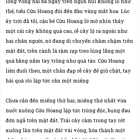
lòng vòng hai ba ngày trên ngọn núi khổng lồ như
thế, tiểu Cửu Hoang đói đến đầu váng mắt hoa. Lúc
ấy trời đã tối, cậu bé Cửu Hoang lờ mờ nhìn thấy
một cái cây không quá cao, rễ cây lộ ra ngoài như
hai chân người, nó đang di chuyển chầm chậm trên
mặt đất, trên cành lá rậm rạp treo lủng lẳng một
quả bằng nắm tay trông như quả táo. Cửu Hoang
liền đuổi theo, một chân đạp rễ cây để giữ chặt, tay
hái quả rồi lập tức cắn một miếng.
Chưa cắn đến miếng thứ hai, miếng thứ nhất vừa
nuốt xuống Cửu Hoang lập tức trúng độc, bụng đau
đớn ngã trên mặt đất. Trái cây cầm trong tay rớt
xuống lăn trên mặt đất vài vòng, hóa thành một