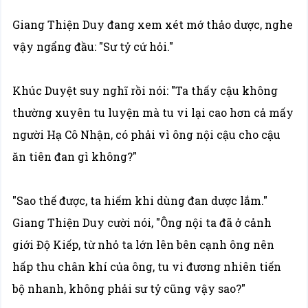
Giang Thiện Duy đang xem xét mớ thảo dược, nghe
vậy ngẩng đầu: "Sư tỷ cứ hỏi."
Khúc Duyệt suy nghĩ rồi nói: "Ta thấy cậu không
thường xuyên tu luyện mà tu vi lại cao hơn cả mấy
người Hạ Cô Nhận, có phải vì ông nội cậu cho cậu
ăn tiên đan gì không?"
"Sao thế được, ta hiếm khi dùng đan dược lắm."
Giang Thiện Duy cười nói, "Ông nội ta đã ở cảnh
giới Độ Kiếp, từ nhỏ ta lớn lên bên cạnh ông nên
hấp thu chân khí của ông, tu vi đương nhiên tiến
bộ nhanh, không phải sư tỷ cũng vậy sao?"