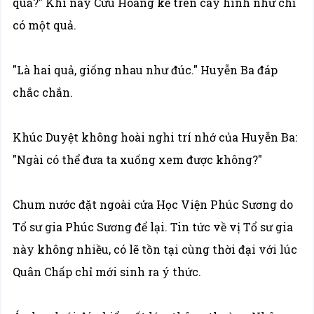
quả?" Khi nãy Cửu Hoang kể trên cây hình như chỉ
có một quả.
"Là hai quả, giống nhau như đúc." Huyễn Ba đáp
chắc chắn.
Khúc Duyệt không hoài nghi trí nhớ của Huyễn Ba:
"Ngài có thể đưa ta xuống xem được không?"
Chum nước đặt ngoài cửa Học Viện Phúc Sương do
Tổ sư gia Phúc Sương để lại. Tin tức về vị Tổ sư gia
này không nhiều, có lẽ tồn tại cùng thời đại với lúc
Quân Chấp chỉ mới sinh ra ý thức.