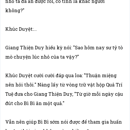
nhỏ ta đã ăn được rồi, có tính là khác người
không?"
Khúc Duyệt:...
Giang Thiện Duy hiếu kỳ nói: "Sao hôm nay sư tỷ tò
mò chuyện lúc nhỏ của ta vậy?"
Khúc Duyệt cười cười đáp qua loa: "Thuận miệng
nên hỏi thôi." Nàng lấy từ vòng trữ vật hộp Quả Trí
Tuệ đưa cho Giang Thiện Duy, "Từ giờ mỗi ngày cậu
đút cho Bì Bì ăn một quả."
Vẫn nên giúp Bì Bì sớm nói được để tham gia huấn