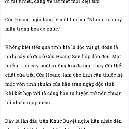
đi rất nhiều, dáng vẻ rất mệt mỏi kiệt sức.
Cửu Hoang ngồi lặng lẽ một lúc lâu: "Nhưng ta may
mắn trong họa có phúc."
Không biết tiểu quả tinh kia là độc vật gì, đoán là
nó bị cây cỏ độc ở Cửu Hoang Sơn hấp dẫn đến. Một
miếng trái cây nuốt xuống kia đã làm thay đổi thể
chất của tiểu Cửu Hoang, làm cho linh căn thuộc hệ
mộc vốn tinh thuần của hắn tràn ngập độc tính,
khi kết hợp với tà công hắn tu luyện trở nên thuận
lợi như cá gặp nước.
Đây là lần đầu tiên Khúc Duyệt nghe hắn nhắc đến