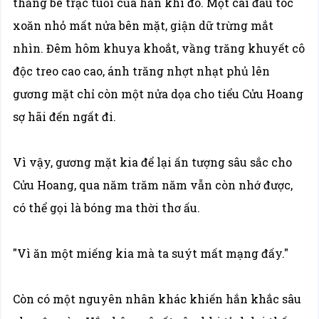
thằng bé trạc tuổi của hắn khi đó. Một cái đầu tóc
xoăn nhỏ mất nửa bên mặt, giận dữ trừng mắt
nhìn. Đêm hôm khuya khoắt, vầng trăng khuyết cô
độc treo cao cao, ánh trăng nhợt nhạt phủ lên
gương mặt chỉ còn một nửa dọa cho tiểu Cửu Hoang
sợ hãi đến ngất đi.
Vì vậy, gương mặt kia để lại ấn tượng sâu sắc cho
Cửu Hoang, qua năm trăm năm vẫn còn nhớ được,
có thể gọi là bóng ma thời thơ ấu.
"Vì ăn một miếng kia mà ta suýt mất mạng đấy."
Còn có một nguyên nhân khác khiến hắn khắc sâu