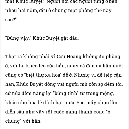
mặt Khúc Duyệt: "Ngươi nói các ngươi từng ở bên
nhau hai năm, đều ở chung một phòng thế này
sao?"
"Đúng vậy." Khúc Duyệt gật đầu.
Thật ra không phải vì Cửu Hoang không đủ phòng
ở, với tài khéo léo của hắn, ngay cả đàn gà hắn nuôi
cũng có "biệt thự xa hoa" để ở. Nhưng vì để tiếp cận
hắn, Khúc Duyệt đóng vai người mù còn sợ đêm tối,
cứ nửa đêm nàng lại "bừng tỉnh" từ trong mộng,
khóc như hoa lê dính hạt mưa. Sau mấy chục lần
diễn sâu như vậy rốt cuộc nàng thành công "ở
chung" với hắn.