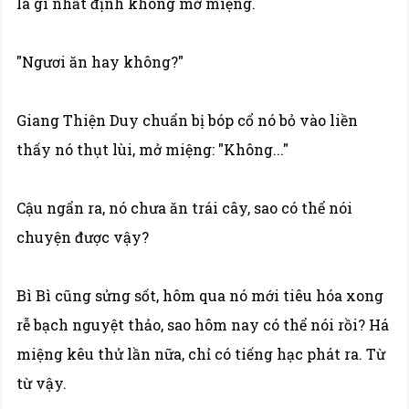
là gì nhất định không mở miệng.
"Ngươi ăn hay không?"
Giang Thiện Duy chuẩn bị bóp cổ nó bỏ vào liền
thấy nó thụt lùi, mở miệng: "Không..."
Cậu ngẩn ra, nó chưa ăn trái cây, sao có thể nói
chuyện được vậy?
Bì Bì cũng sửng sốt, hôm qua nó mới tiêu hóa xong
rễ bạch nguyệt thảo, sao hôm nay có thể nói rồi? Há
miệng kêu thử lần nữa, chỉ có tiếng hạc phát ra. Từ
từ vậy.