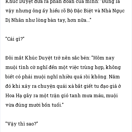
Khúc Duyệt đưa ra phán đoán của mình: "Đúng là
vậy nhưng ông ấy hiểu rõ Bộ Đặc Biệt và Nhà Ngục
Dị Nhân như lòng bàn tay, hơn nữa..."
"Cái gì?"
Đôi mắt Khúc Duyệt trở nên sắc bén: "Hôm nay
muội tình cờ nghĩ đến một việc trùng hợp, không
biết có phải muội nghĩ nhiều quá rồi không. Năm
đó khi xảy ra chuyện quái xà bắt giết tu đạo giả ở
Hoa Hạ gây ra một trận gió tanh mưa máu, muội
vừa đúng mười bốn tuổi."
"Vậy thì sao?"