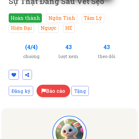
Sự Thật Đằng Sau Vết Sẹo
Hoàn thành
Ngôn Tình
Tâm Lý
Hiện Đại
Ngược
HE
(4/4)
43
43
chương
lượt xem
theo dõi
Báo cáo
Đăng ký
Tặng