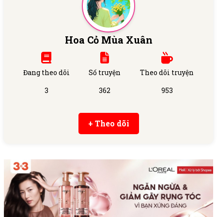
Hoa Cỏ Mùa Xuân
Đang theo dõi
Số truyện
Theo dõi truyện
3
362
953
+ Theo dõi