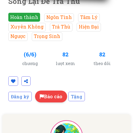
Sống Lại Để Trả Thù
Hoàn thành
Ngôn Tình
Tâm Lý
Xuyên Không
Trả Thù
Hiện Đại
Ngược
Trọng Sinh
(6/6)
82
82
chương
lượt xem
theo dõi
Báo cáo
Đăng ký
Tặng