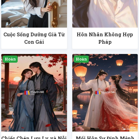
Cuộc Sống Dưỡng Già Từ
Hôn Nhân Không Hợp
Con Gái
Pháp
Chiếc Chén Lưu Ly và Nỗi
Mối Hôn Sự Định Mệnh