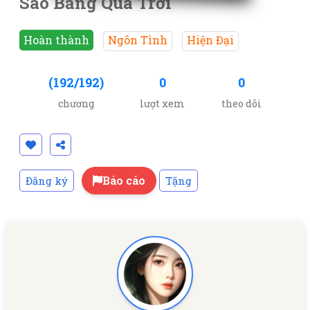
Sao Băng Qua Trời
Hoàn thành
Ngôn Tình
Hiện Đại
(192/192)
0
0
chương
lượt xem
theo dõi
Báo cáo
Đăng ký
Tặng