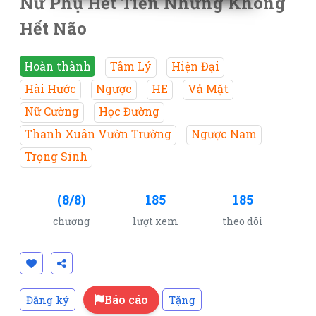
Nữ Phụ Hết Tiền Nhưng Không
Hết Não
Hoàn thành
Tâm Lý
Hiện Đại
Hài Hước
Ngược
HE
Vả Mặt
Nữ Cường
Học Đường
Thanh Xuân Vườn Trường
Ngược Nam
Trọng Sinh
(8/8)
185
185
chương
lượt xem
theo dõi
Báo cáo
Đăng ký
Tặng