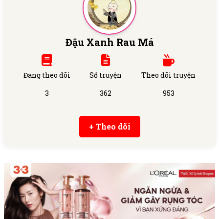
Đậu Xanh Rau Má
Đang theo dõi
Số truyện
Theo dõi truyện
3
362
953
+ Theo dõi