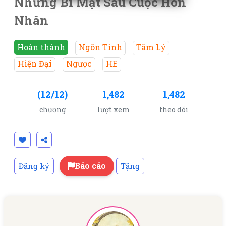
Những Bí Mật Sau Cuộc Hôn
Nhân
Hoàn thành
Ngôn Tình
Tâm Lý
Hiện Đại
Ngược
HE
(12/12)
1,482
1,482
chương
lượt xem
theo dõi
Báo cáo
Đăng ký
Tặng