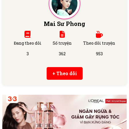
Mai Sư Phong
Đang theo dõi
Số truyện
Theo dõi truyện
3
362
953
+ Theo dõi