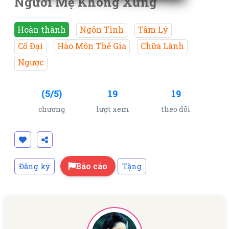
Người Mẹ Không Xứng
Hoàn thành
Ngôn Tình
Tâm Lý
Cổ Đại
Hào Môn Thế Gia
Chữa Lành
Ngược
(5/5)
19
19
chương
lượt xem
theo dõi
Báo cáo
Đăng ký
Tặng