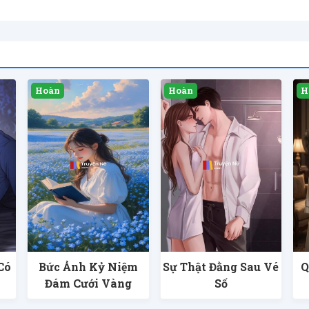
Có
Bức Ảnh Kỷ Niệm
Sự Thật Đằng Sau Vé
Q
Đám Cưới Vàng
Số