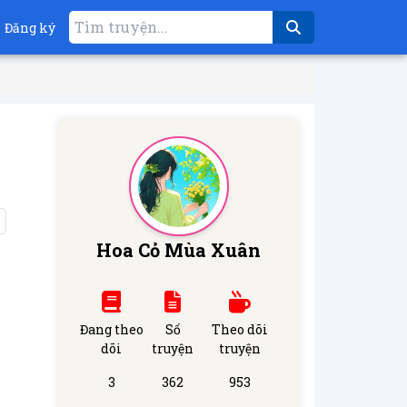
Đăng ký
Hoa Cỏ Mùa Xuân
Đang theo
Số
Theo dõi
dõi
truyện
truyện
3
362
953