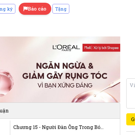
Báo cáo
ng ký
Tặng
luận
G
Chương 15 - Người Đàn Ông Trong Bóng Tối