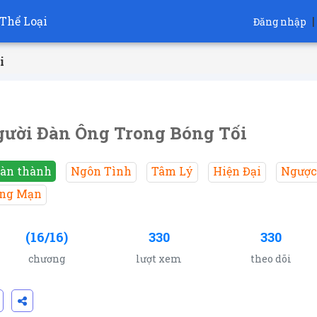
Thể Loại
|
Đăng nhập
i
ười Đàn Ông Trong Bóng Tối
àn thành
Ngôn Tình
Tâm Lý
Hiện Đại
Ngược
ng Mạn
(16/16)
330
330
chương
lượt xem
theo dõi