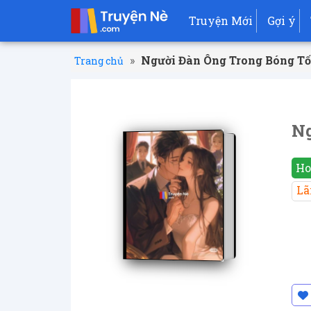
Truyện Mới
Gợi ý
»
Người Đàn Ông Trong Bóng Tố
Trang chủ
Ng
Ho
Lã