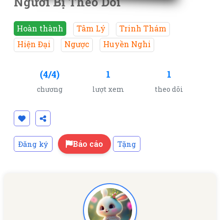
Người Bị Theo Dõi
Hoàn thành
Tâm Lý
Trinh Thám
Hiện Đại
Ngược
Huyền Nghi
(4/4)
1
1
chương
lượt xem
theo dõi
Báo cáo
Đăng ký
Tặng