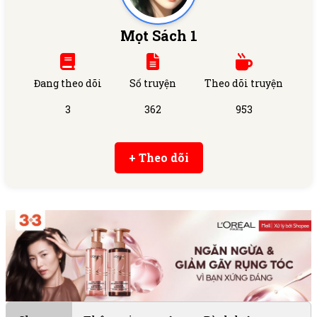
Mọt Sách 1
Đang theo dõi
Số truyện
Theo dõi truyện
3
362
953
+ Theo dõi