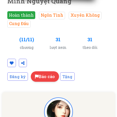
Minh Nguyệt Quang
Hoàn thành
Ngôn Tình
Xuyên Không
Cung Đấu
(11/11)
31
31
chương
lượt xem
theo dõi
Báo cáo
Đăng ký
Tặng