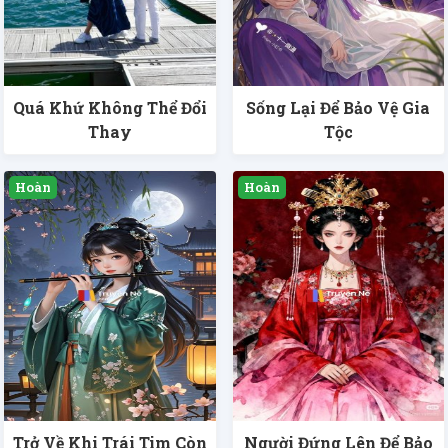
Quá Khứ Không Thể Đổi
Sống Lại Để Bảo Vệ Gia
Thay
Tộc
Trở Về Khi Trái Tim Còn
Người Đứng Lên Để Bảo