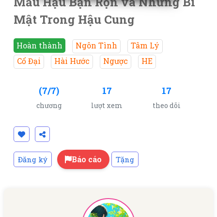
Mẫu Hậu Bận Rộn và Những Bí
Mật Trong Hậu Cung
Hoàn thành
Ngôn Tình
Tâm Lý
Cổ Đại
Hài Hước
Ngược
HE
(7/7)
17
17
chương
lượt xem
theo dõi
Báo cáo
Đăng ký
Tặng