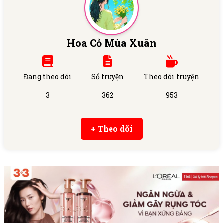
Hoa Cỏ Mùa Xuân
Đang theo dõi
Số truyện
Theo dõi truyện
3
362
953
+ Theo dõi