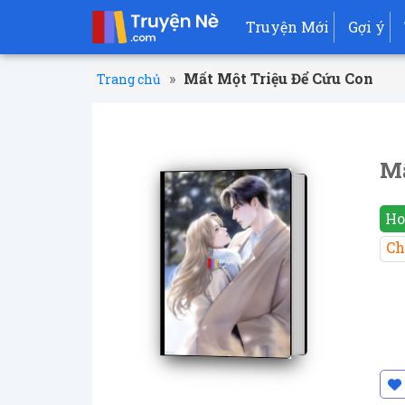
Truyện Mới
Gợi ý
»
Mất Một Triệu Để Cứu Con
Trang chủ
Mấ
Ho
Ch