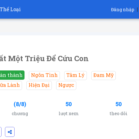
Thể Loại
|
Đăng nhập
t Một Triệu Để Cứu Con
àn thành
Ngôn Tình
Tâm Lý
Đam Mỹ
ữa Lành
Hiện Đại
Ngược
(8/8)
50
50
chương
lượt xem
theo dõi