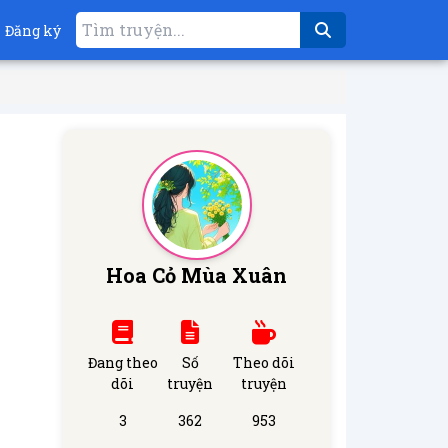
Đăng ký
Hoa Cỏ Mùa Xuân
Đang theo
Số
Theo dõi
dõi
truyện
truyện
3
362
953