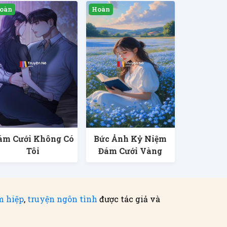
ám Cưới Không Có
Bức Ảnh Kỷ Niệm
Tôi
Đám Cưới Vàng
m hiệp
,
truyện ngôn tình
được tác giả và