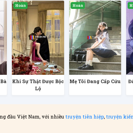
 Bà
Khi Sự Thật Được Bộc
Mẹ Tôi Đang Cấp Cứu
Đ
g
Lộ
ng đầu Việt Nam, với nhiều
truyện tiên hiệp
,
truyện kiế