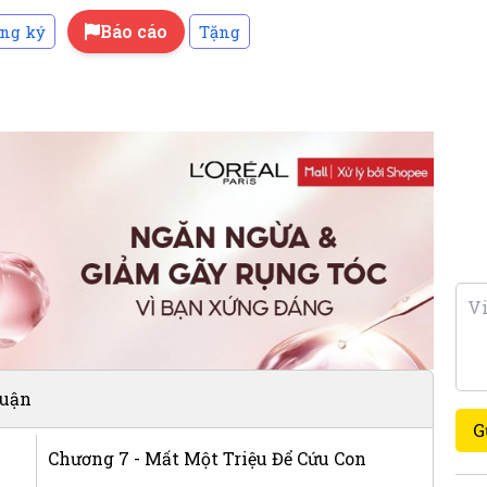
Báo cáo
ng ký
Tặng
luận
G
Chương 7 - Mất Một Triệu Để Cứu Con