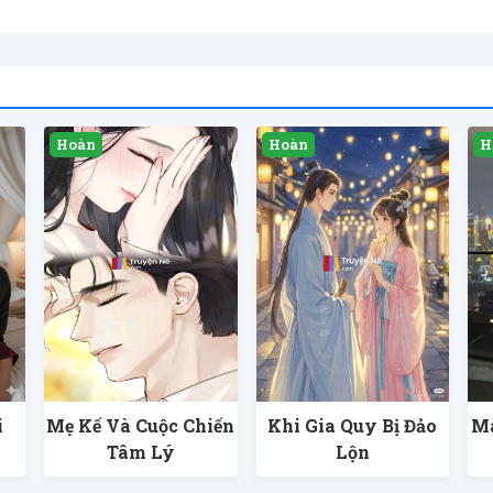
i
Mẹ Kế Và Cuộc Chiến
Khi Gia Quy Bị Đảo
Mà
Tâm Lý
Lộn