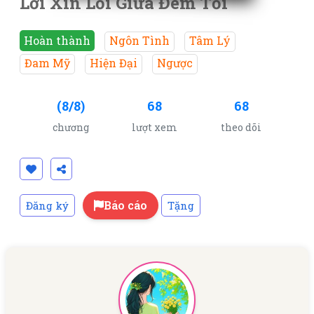
Lời Xin Lỗi Giữa Đêm Tối
Hoàn thành
Ngôn Tình
Tâm Lý
Đam Mỹ
Hiện Đại
Ngược
(8/8)
68
68
chương
lượt xem
theo dõi
Báo cáo
Đăng ký
Tặng