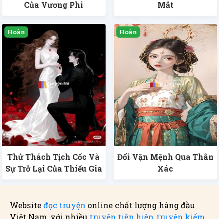
Của Vương Phi
Mắt
Thử Thách Tịch Cốc Và
Đổi Vận Mệnh Qua Thân
Sự Trở Lại Của Thiếu Gia
Xác
Website
đọc truyện
online chất lượng hàng đầu
Việt Nam, với nhiều
truyện tiên hiệp
,
truyện kiếm