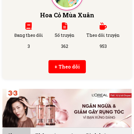
Hoa Cỏ Mùa Xuân
Đang theo dõi
Số truyện
Theo dõi truyện
3
362
953
+ Theo dõi