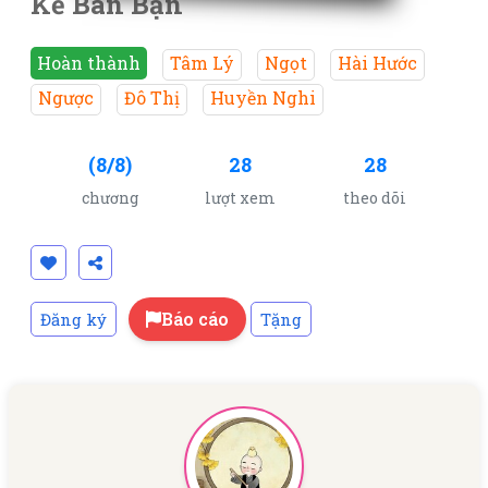
Kẻ Bán Bạn
Hoàn thành
Tâm Lý
Ngọt
Hài Hước
Ngược
Đô Thị
Huyền Nghi
(8/8)
28
28
chương
lượt xem
theo dõi
Báo cáo
Đăng ký
Tặng