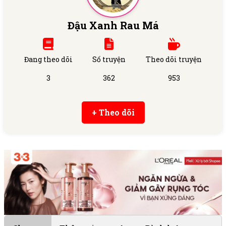
Đậu Xanh Rau Má
Đang theo dõi
Số truyện
Theo dõi truyện
3
362
953
+ Theo dõi