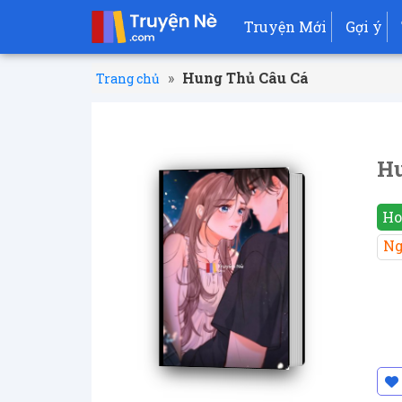
Truyện Mới
Gợi ý
»
Hung Thủ Câu Cá
Trang chủ
Hu
Ho
Ng