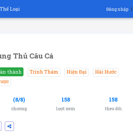
Thể Loại
|
Đăng nhập
ng Thủ Câu Cá
àn thành
Trinh Thám
Hiện Đại
Hài Hước
ược
(8/8)
158
158
chương
lượt xem
theo dõi