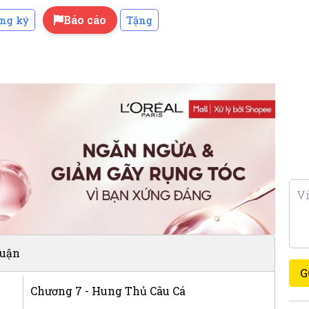
Báo cáo
ng ký
Tặng
luận
G
Chương 7 - Hung Thủ Câu Cá