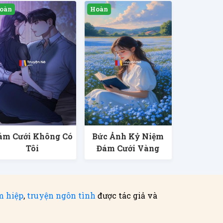
ám Cưới Không Có
Bức Ảnh Kỷ Niệm
Tôi
Đám Cưới Vàng
m hiệp
,
truyện ngôn tình
được tác giả và