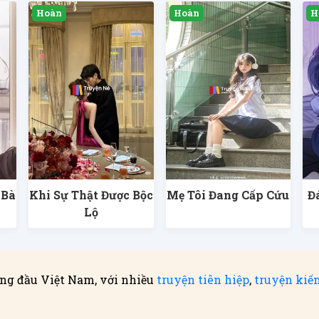
 Bà
Khi Sự Thật Được Bộc
Mẹ Tôi Đang Cấp Cứu
Đ
g
Lộ
ng đầu Việt Nam, với nhiều
truyện tiên hiệp
,
truyện kiế