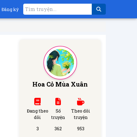
Đăng ký
Hoa Cỏ Mùa Xuân
Đang theo
Số
Theo dõi
dõi
truyện
truyện
3
362
953