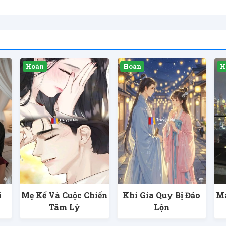
i
Mẹ Kế Và Cuộc Chiến
Khi Gia Quy Bị Đảo
Mà
Tâm Lý
Lộn