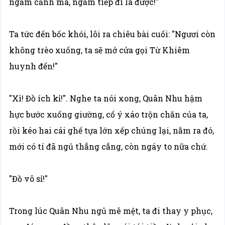
ngắm cảnh mà, ngắm tiếp đi là được!"
Ta tức đến bốc khói, lôi ra chiêu bài cuối: "Ngươi còn
không trèo xuống, ta sẽ mở cửa gọi Từ Khiêm
huynh đến!"
"Xì! Đồ ích kỉ!". Nghe ta nói xong, Quân Nhu hậm
hực bước xuống giường, cố ý xáo trộn chăn của ta,
rồi kéo hai cái ghế tựa lớn xếp chúng lại, nằm ra đó,
mới có tí đã ngủ thẳng cẳng, còn ngáy to nữa chứ.
"Đồ vô sỉ!"
Trong lúc Quân Nhu ngủ mê mệt, ta đi thay y phục,