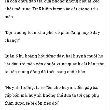
Ta còn chưa đáp trả, cửa phòng không biết ai kéo
chốt mở tung, Từ Khiêm bước vào cất giọng trìu
mến.
"Đội trưởng toàn khu phố, có phải đang họp ở đây
chăng?"
Quân Nhu hoảng hốt đứng dậy, hai huynh muội họ
bắt đầu trò mèo vờn chuột xung quanh cái bàn tròn,
ta liền mang đống đồ thêu sang chỗ khác.
"Huynh trưởng, ta sẽ đền cho huynh, đền gấp ba,
gấp bốn mà, huynh không thể đưa ta tới gặp phụ
thân được, sẽ bị đòn tiếp đó!"