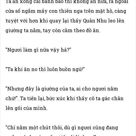
Ta ăn xong cái bánh bao thì không ăn nữa, ra ngoài
cửa sổ ngắm mấy con thiên nga trên mặt hồ, càng
tuyệt vời hơn khi quay lại thấy Quân Nhu leo lên
giường ta nằm, tay còn cầm theo đồ ăn.
"Ngươi làm gì nữa vậy hả?"
"Ta khi ăn no thì luôn buồn ngủ!"
"Nhưng đây là giường của ta, ai cho ngươi nằm
chứ!". Ta tiến lại, bức xúc khi thấy cô ta gác chân
lên gối của mình.
"Chỉ nằm một chút thôi, dù gì ngươi cũng đang