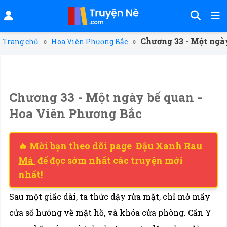
»
»
Chương 33 - Một ngà
Trang chủ
Hoa Viên Phương Bắc
Chương 33 - Một ngày bế quan -
Hoa Viên Phương Bắc
🔥 Mời bạn theo dõi page
Đậu Xanh Rau
Má
để đọc sớm nhất các truyện mới
nhất!
Sau một giấc dài, ta thức dậy rửa mặt, chỉ mở mấy
cửa sổ hướng về mặt hồ, và khóa cửa phòng. Cẩn Y