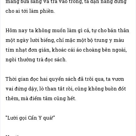
mang bữa sáng và trà vào trong, ta dặn nàng đừng
cho ai tới làm phiền.
Hôm nay ta không muốn làm gì cả, tự cho bản thân
một ngày lười biếng, chỉ mặc một bộ trung y màu
tím nhạt đơn giản, khoác cái áo choàng bên ngoài,
ngồi thưởng trà đọc sách.
Thời gian đọc hai quyển sách đã trôi qua, ta vươn
vai đứng dậy, lò than tắt rồi, cũng không buồn đốt
thêm, mà điểm tâm cũng hết.
"Lười gọi Cẩn Y quá!"