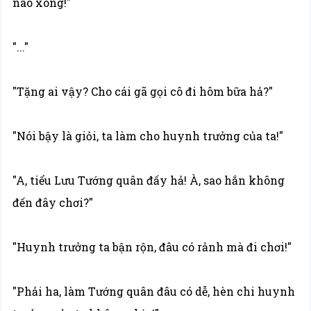
nào xong!"
"..."
"Tặng ai vậy? Cho cái gã gọi cô đi hôm bữa hả?"
"Nói bậy là giỏi, ta làm cho huynh trưởng của ta!"
"A, tiểu Lưu Tướng quân đấy hả! À, sao hắn không
đến đây chơi?"
"Huynh trưởng ta bận rộn, đâu có rảnh mà đi chơi!"
"Phải ha, làm Tướng quân đâu có dễ, hèn chi huynh