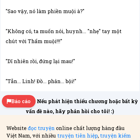
"Sao vậy, nó làm phiền muội à?"
"Không có, ta muốn nói, huynh... "nhẹ" tay một
chút với Thẩm muội!!!"
"Dĩ nhiên rồi, đứng lại mau!"
"Tẫn... Linh! Đồ... phản... bội!"
Báo cáo
Nếu phát hiện thiếu chương hoặc bất kỳ
vấn đề nào, hãy phản hồi cho tôi! :)
Website
đọc truyện
online chất lượng hàng đầu
Việt Nam, với nhiều
truyện tiên hiệp
,
truyện kiếm