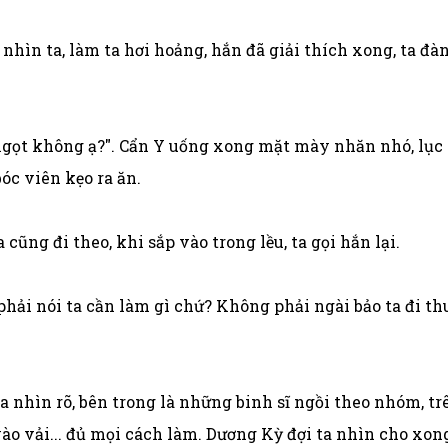
hìn ta, làm ta hơi hoảng, hắn đã giải thích xong, ta đà
 ngọt không ạ?". Cẩn Y uống xong mặt mày nhăn nhó, lục 
óc viên kẹo ra ăn.
cũng đi theo, khi sắp vào trong lều, ta gọi hắn lại.
hải nói ta cần làm gì chứ? Không phải ngài bảo ta đi thu
ta nhìn rõ, bên trong là những binh sĩ ngồi theo nhóm, t
vào vải... đủ mọi cách làm. Dương Kỳ đợi ta nhìn cho xong