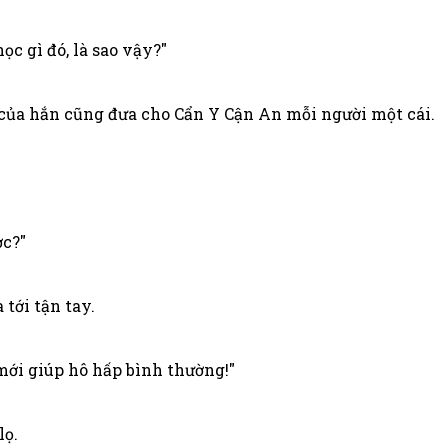
ọc gì đó, là sao vậy?"
 của hắn cũng đưa cho Cẩn Y Cận An mỗi người một cái.
ợc?"
tới tận tay.
mới giúp hô hấp bình thường!"
lọ.