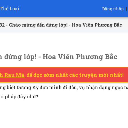
Thể Loại
|
Đăng nhập
32 - Chào mừng đến đứng lớp! - Hoa Viên Phương Bắc
 đứng lớp! - Hoa Viên Phương Bắc
h Rau Má
để đọc sớm nhất các truyện mới nhất!
ông biết Dương Kỳ đưa mình đi đâu, vụ nhận dạng ngọc nà
hi pháp đây chứ?