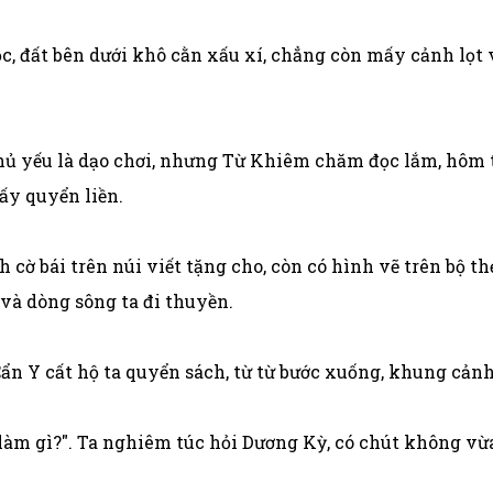
ọc, đất bên dưới khô cằn xấu xí, chẳng còn mấy cảnh lọt 
 chủ yếu là dạo chơi, nhưng Từ Khiêm chăm đọc lắm, hôm
ấy quyển liền.
 cờ bái trên núi viết tặng cho, còn có hình vẽ trên bộ th
 và dòng sông ta đi thuyền.
ẩn Y cất hộ ta quyển sách, từ từ bước xuống, khung cản
 làm gì?". Ta nghiêm túc hỏi Dương Kỳ, có chút không vừa