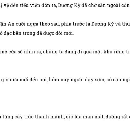
hị vệ đến tiểu viện đón ta, Dương Kỳ đã chờ sẵn ngoài cổn
Cận An cưỡi ngựa theo sau, phía trước là Dương Kỳ và thu
 đồ đạc bên trong đã được đổi mới.
mở cửa sổ nhìn ra, chúng ta đang đi qua một khu rừng tr
 giờ nữa mới đến nơi, hôm nay người dậy sớm, có cần n
ừng cây trúc thanh mảnh, gió lùa man mát, đường rất đ