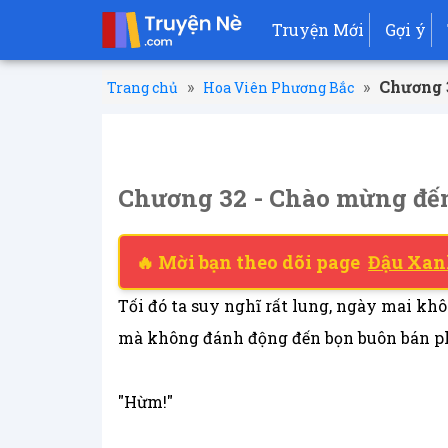
Truyện Mới
Gợi ý
»
»
Chương 
Trang chủ
Hoa Viên Phương Bắc
Chương 32 - Chào mừng đến
🔥 Mời bạn theo dõi page
Đậu Xan
Tối đó ta suy nghĩ rất lung, ngày mai kh
mà không đánh động đến bọn buôn bán p
"Hừm!"