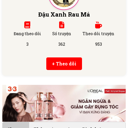
Đậu Xanh Rau Má
Đang theo dõi
Số truyện
Theo dõi truyện
3
362
953
+ Theo dõi