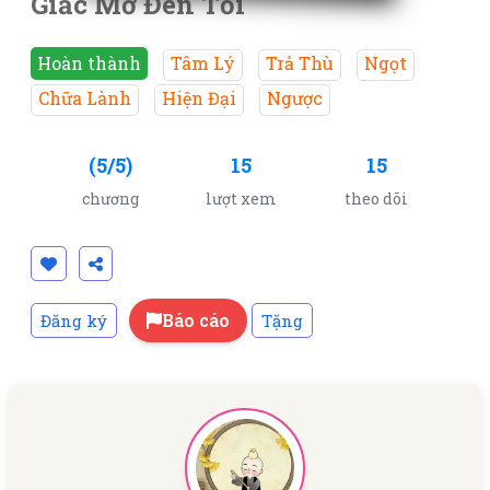
Giấc Mơ Đen Tối
Hoàn thành
Tâm Lý
Trả Thù
Ngọt
Chữa Lành
Hiện Đại
Ngược
(5/5)
15
15
chương
lượt xem
theo dõi
Báo cáo
Đăng ký
Tặng