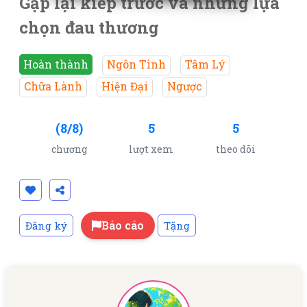
Gặp lại kiếp trước và những lựa
chọn đau thương
Hoàn thành
Ngôn Tình
Tâm Lý
Chữa Lành
Hiện Đại
Ngược
(8/8)
5
5
chương
lượt xem
theo dõi
Báo cáo
Đăng ký
Tặng