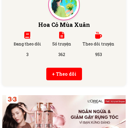
Hoa Cỏ Mùa Xuân
Đang theo dõi
Số truyện
Theo dõi truyện
3
362
953
+ Theo dõi