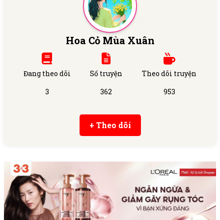
Hoa Cỏ Mùa Xuân
Đang theo dõi
Số truyện
Theo dõi truyện
3
362
953
+ Theo dõi