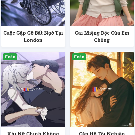
Cuộc Gặp Gỡ Bất Ngờ Tại
Cái Miệng Độc Của Em
London
Chồng
Khi Nữ Chính Không
Căn Hộ Tội Nghiệp