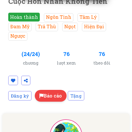
Cuộc Hôn Nhân Không Tiền
Hoàn thành
Ngôn Tình
Tâm Lý
Đam Mỹ
Trả Thù
Ngọt
Hiện Đại
Ngược
(24/24)
76
76
chương
lượt xem
theo dõi
Báo cáo
Đăng ký
Tặng