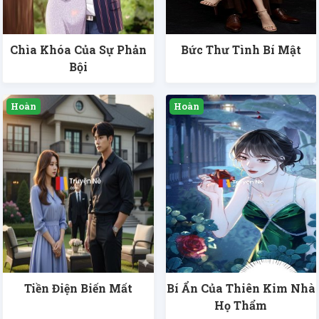
Chìa Khóa Của Sự Phản
Bức Thư Tình Bí Mật
Bội
Tiền Điện Biến Mất
Bí Ẩn Của Thiên Kim Nhà
Họ Thẩm