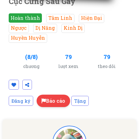
Cục Cứng Sau Gáy
Hoàn thành
Tâm Linh
Hiện Đại
Ngược
Dị Năng
Kinh Dị
Huyền Huyễn
(8/8)
79
79
chương
lượt xem
theo dõi
Báo cáo
Đăng ký
Tặng