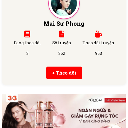
Mai Sư Phong
Đang theo dõi
Số truyện
Theo dõi truyện
3
362
953
+ Theo dõi