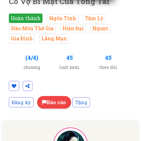
Cô Vợ Bí Mật Của Tổng Tài
Hoàn thành
Ngôn Tình
Tâm Lý
Hào Môn Thế Gia
Hiện Đại
Ngược
Gia Đình
Lãng Mạn
(4/4)
45
45
chương
lượt xem
theo dõi
Báo cáo
Đăng ký
Tặng