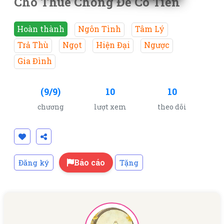
Cho Thuê Chồng Để Có Tiền
Hoàn thành
Ngôn Tình
Tâm Lý
Trả Thù
Ngọt
Hiện Đại
Ngược
Gia Đình
(9/9)
10
10
chương
lượt xem
theo dõi
Báo cáo
Đăng ký
Tặng