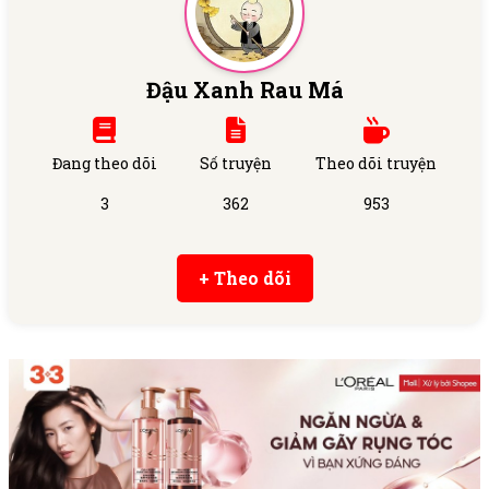
Đậu Xanh Rau Má
Đang theo dõi
Số truyện
Theo dõi truyện
3
362
953
+ Theo dõi