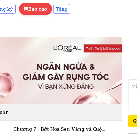
Báo cáo
ng ký
Tặng
luận
G
Chương 7 - Bớt Hoa Sen Vàng và Cuộc Đời Nữ Chính