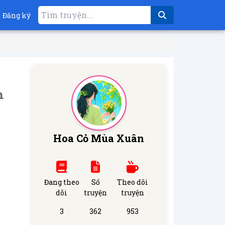
Đăng ký
h
Hoa Cỏ Mùa Xuân
Đang theo
Số
Theo dõi
dõi
truyện
truyện
3
362
953