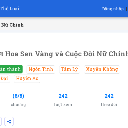
Thể Loại
|
Đăng nhập
i Nữ Chính
t Hoa Sen Vàng và Cuộc Đời Nữ Chín
àn thành
Ngôn Tình
Tâm Lý
Xuyên Không
 Đại
Huyền Ảo
(8/8)
242
242
chương
lượt xem
theo dõi