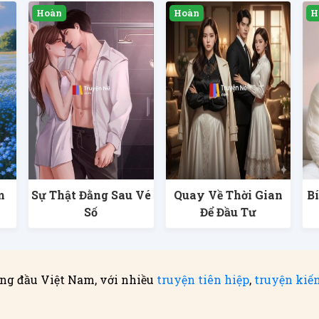
m
Sự Thật Đằng Sau Vé
Quay Về Thời Gian
B
Số
Để Đầu Tư
ng đầu Việt Nam, với nhiều
truyện tiên hiệp
,
truyện kiế