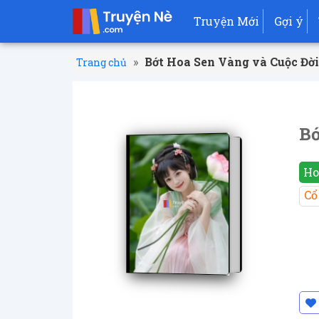
Truyện Mới
Gợi ý
»
Bớt Hoa Sen Vàng và Cuộc Đờ
Trang chủ
Bớ
Ho
Cổ