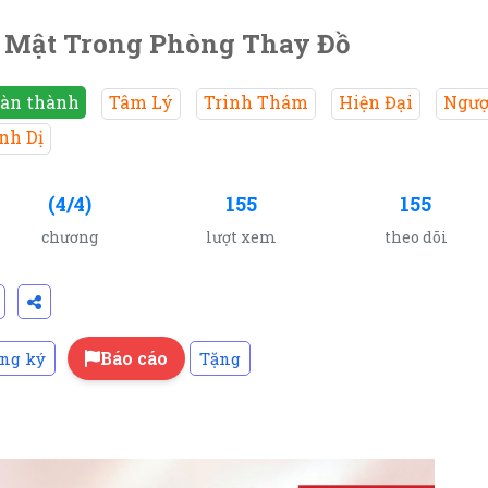
 Mật Trong Phòng Thay Đồ
àn thành
Tâm Lý
Trinh Thám
Hiện Đại
Ngượ
nh Dị
(4/4)
155
155
chương
lượt xem
theo dõi
Báo cáo
ng ký
Tặng