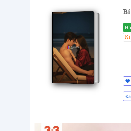
Bí
Ho
Ki
Đă