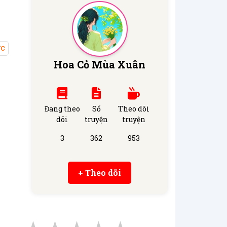
c
Hoa Cỏ Mùa Xuân
Đang theo
Số
Theo dõi
dõi
truyện
truyện
3
362
953
+ Theo dõi