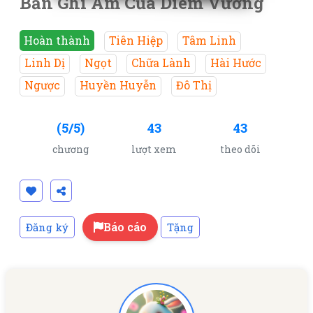
Bản Ghi Âm Của Diêm Vương
Hoàn thành
Tiên Hiệp
Tâm Linh
Linh Dị
Ngọt
Chữa Lành
Hài Hước
Ngược
Huyền Huyễn
Đô Thị
(5/5)
43
43
chương
lượt xem
theo dõi
Báo cáo
Đăng ký
Tặng