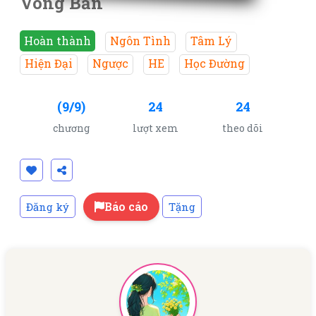
Vong Bản
Hoàn thành
Ngôn Tình
Tâm Lý
Hiện Đại
Ngược
HE
Học Đường
(9/9)
24
24
chương
lượt xem
theo dõi
Báo cáo
Đăng ký
Tặng