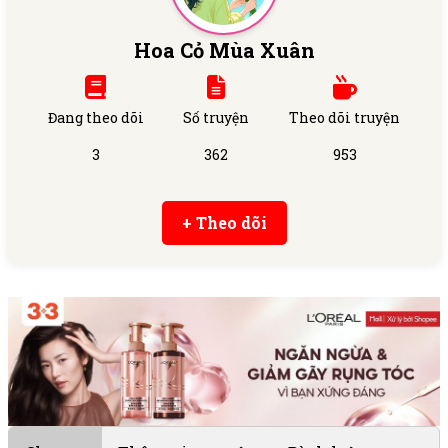
Hoa Cỏ Mùa Xuân
Đang theo dõi
Số truyện
Theo dõi truyện
3
362
953
+ Theo dõi