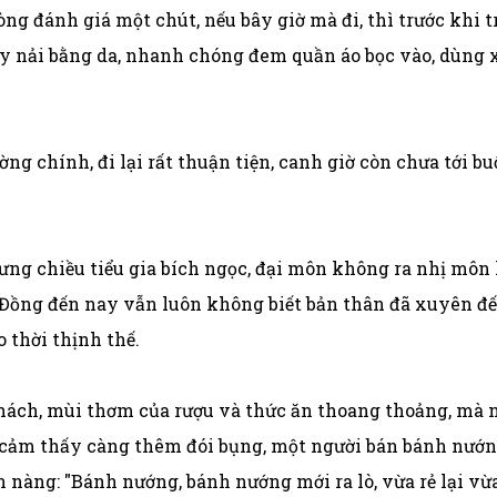
ng đánh giá một chút, nếu bây giờ mà đi, thì trước khi trờ
ay nải bằng da, nhanh chóng đem quần áo bọc vào, dùng 
ờng chính, đi lại rất thuận tiện, canh giờ còn chưa tới b
ưng chiều tiểu gia bích ngọc, đại môn không ra nhị môn
Đồng đến nay vẫn luôn không biết bản thân đã xuyên đến 
 thời thịnh thế.
ch, mùi thơm của rượu và thức ăn thoang thoảng, mà ng
ỉ cảm thấy càng thêm đói bụng, một người bán bánh nướ
ón nàng: "Bánh nướng, bánh nướng mới ra lò, vừa rẻ lại vừ