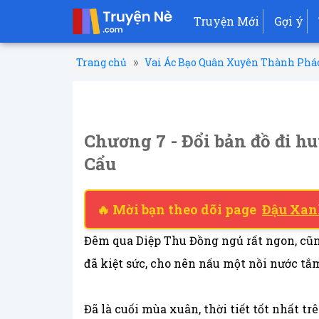
Truyện Mới
Gợi ý
»
Trang chủ
Vai Ác Bạo Quân Xuyên Thành Phá
Chương 7 - Đổi bản đồ đi 
Cẩu
🔥 Mời bạn theo dõi page
Đậu Xan
Đêm qua Diệp Thu Đồng ngủ rất ngon, cũng
đã kiệt sức, cho nên nấu một nồi nước tắm
Đã là cuối mùa xuân, thời tiết tốt nhất tr