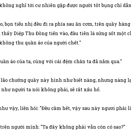
 không nghĩ tới cư nhiên gặp được người tốt bụng chỉ dẫn
o, bọn tiểu nhị đều đi ra phía sau ăn cơm, trên quầy hàn
h, thấy Diệp Thu Đồng tiến vào, đầu tiên là sửng sốt một 
không thu quần áo của người chết."
uần áo của ta, cùng với cái đệm chăn ta đã nằm qua."
 lão chưởng quầy này hình như biết nàng, nhưng nàng lại
 như người ta nói không phải, sẽ rất xấu hổ.
ư vậy, liền hỏi: "Đều cầm hết, vậy sau này ngươi phải l
 trên người mình: "Ta đây không phải vẫn còn có sao?"