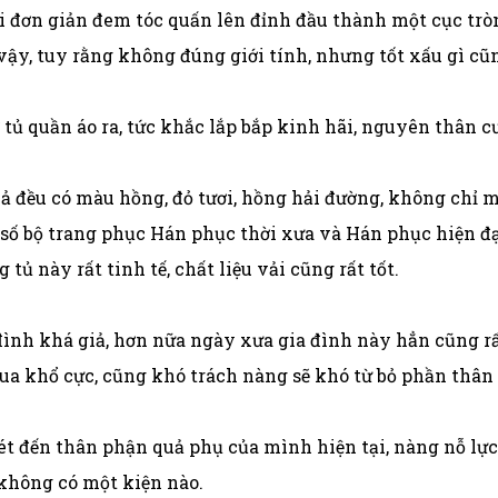
i đơn giản đem tóc quấn lên đỉnh đầu thành một cục tròn
, tuy rằng không đúng giới tính, nhưng tốt xấu gì cũng 
tủ quần áo ra, tức khắc lắp bắp kinh hãi, nguyên thân c
cả đều có màu hồng, đỏ tươi, hồng hải đường, không chỉ m
số bộ trang phục Hán phục thời xưa và Hán phục hiện đại,
tủ này rất tinh tế, chất liệu vải cũng rất tốt.
 đình khá giả, hơn nữa ngày xưa gia đình này hẳn cũng r
qua khổ cực, cũng khó trách nàng sẽ khó từ bỏ phần thân
ét đến thân phận quả phụ của mình hiện tại, nàng nỗ lự
không có một kiện nào.