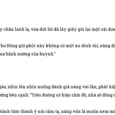
 chân lanh lẹ, vừa dứt lời đã lấy giấy gói lại một cái đư
hu Đồng giờ phút này không có một xu dính túi, nàng đ
ề mua bánh nướng của huynh."
ào, nhìn lên nhìn xuống đánh giá nàng vài lần, phát hi
ớng bên cạnh: "Trên đường có hiệu cầm đồ, nhà số đông ở đ
 thành tâm thành ý nói cảm tạ, nàng vốn là muốn xem mấ