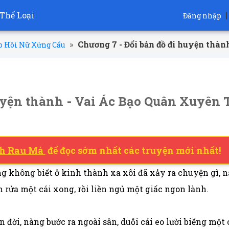
Thể Loại
|
Đăng nhập
»
Chương 7 - Đổi bản đồ đi huyện th
o Hôi Nữ Xứng Cẩu
huyện thành - Vai Ác Bạo Quân Xuyê
h Rau Má
để đọc sớm nhất các truyện mới nhất!
 không biết ở kinh thành xa xôi đã xảy ra chuyện gì, nà
 rửa một cái xong, rồi liền ngủ một giấc ngon lành.
ên đời, nàng bước ra ngoài sân, duỗi cái eo lười biếng một 